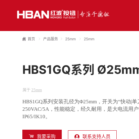
首页
产品服务
25mm
25mm
HBS1GQ系列 Ø25m
属于
25mm
HBS1GQ系列安装孔径为Φ25mm，开关为“快动
250VAC/5A，性能稳定，经久耐用，是大电流
IP65/IK10。
我要采购
联系支持人员