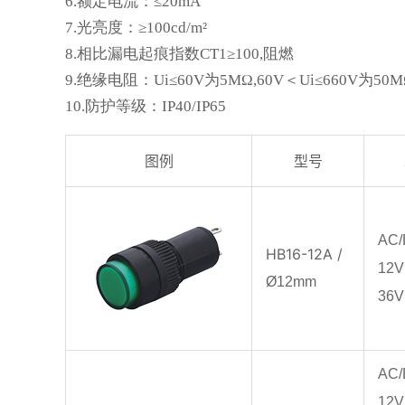
6.额定电流：≤20mA
7.光亮度：≥100cd/m²
8.相比漏电起痕指数CT1≥100,阻燃
9.绝缘电阻：Ui≤60V为5MΩ,60V＜Ui≤660V为50M
10.防护等级：IP40/IP65
图例
型号
AC
HB16-12A /
12V
Ø12mm
36V
AC
12V