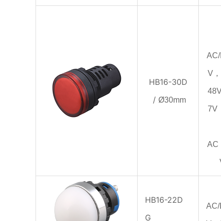
AC
V，
HB16-30D
48
/
Ø30mm
7V
AC
HB16-22D
AC
G