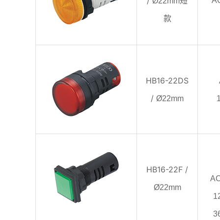
/
短
A
Ø22mm
款
HB16-22DS
/
Ø22mm
HB16-22F /
A
Ø22mm
1
3