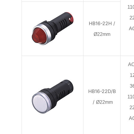
11
2
HB16-22H /
A
Ø22mm
A
1
3
HB16-22D/B
11
/
Ø22mm
2
A