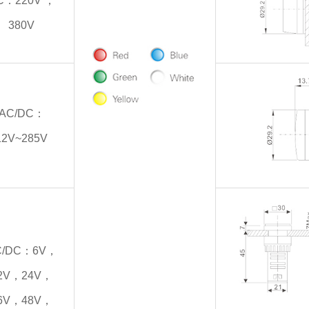
C：220V ，
380V
AC/DC：
12V~285V
C/DC：6V，
2V，24V，
6V，48V，