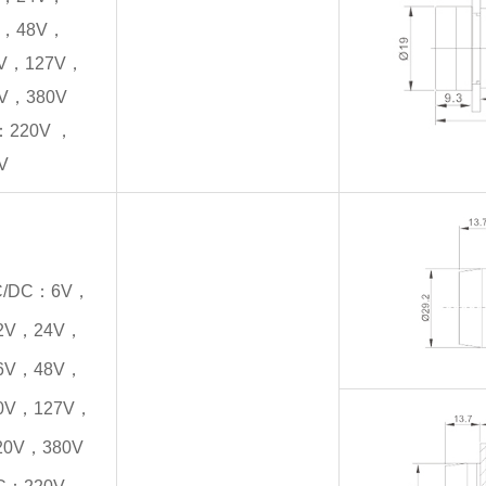
，
48V，
V
，
127V
，
V
，
380V
：220V ，
V
C/DC：6V，
2V，24V，
6V，48V，
0V，127V，
20V，380V