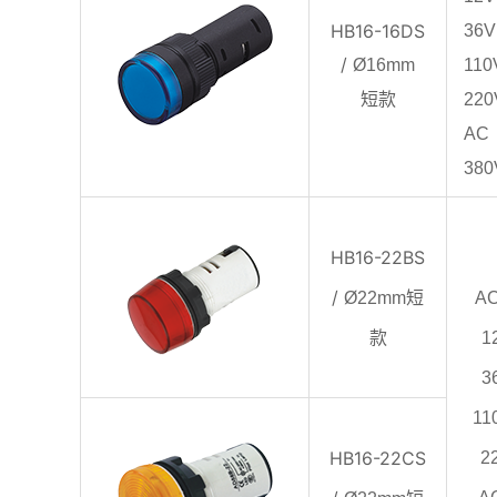
HB16-16DS
36V
/
Ø16mm
110
短款
220
AC
380
HB16-22BS
/
短
Ø22mm
A
款
1
3
11
HB16-22CS
2