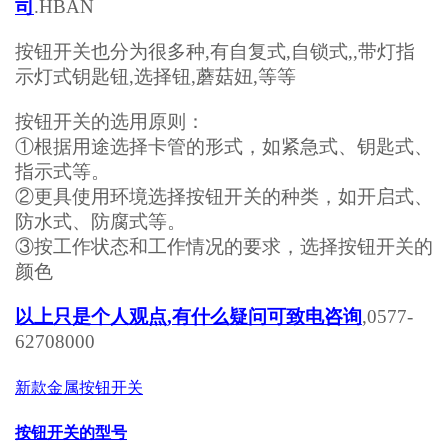
司
.HBAN
按钮开关也分为很多种
,
有自复式
,
自锁式
,,
带灯指
示灯式钥匙钮
,
选择钮
,
蘑菇妞
,
等等
按钮开关的选用原则：
①
根据用途选择卡管的形式，如紧急式、钥匙式、
指示式等。
②
更具使用环境选择按钮开关的种类，如开启式、
防水式、防腐式等。
③
按工作状态和工作情况的要求，选择按钮开关的
颜色
以上只是个人观点
,
有什么疑问可致电咨询
,0577-
62708000
新款金属按钮开关
按钮开关的型号